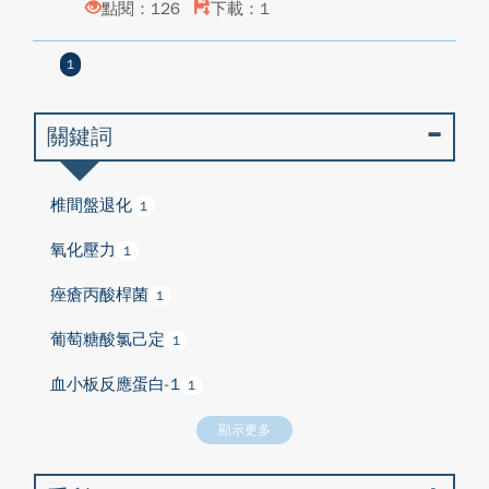
點閱：126
下載：1
1
關鍵詞
椎間盤退化
1
氧化壓力
1
痤瘡丙酸桿菌
1
葡萄糖酸氯己定
1
血小板反應蛋白-1
1
顯示更多