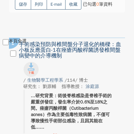
已勾選
0
筆資料
儲存
列印
E-mail
收藏
本頁全選
1
手術感染預防與椎間盤分子退化的橋樑：血
小板反應蛋白-1在痤瘡丙酸桿菌誘發椎間盤
病變中的介導機制
/
生物醫學工程學系
/114/ 博士
研究生： 劉原輔
指導教授：
涂庭源
研究背景：術後脊椎感染是脊椎手術的
嚴重併發症，發生率介於0.6%至18%之
間。痤瘡丙酸桿菌（Cutibacterium
acnes）作為主要低毒性致病菌，不僅可
導致慢性手術部位感染，且因其能在
低...