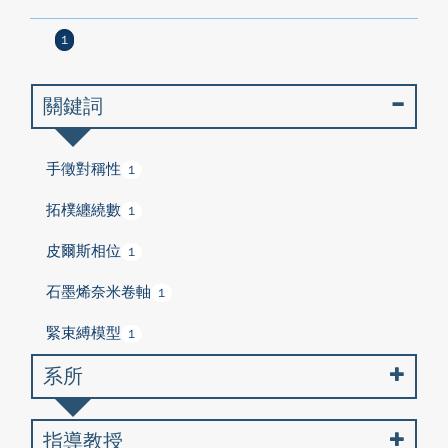
1
關鍵詞
手徵對稱性
1
拓樸纏繞數
1
皮爾斯相位
1
石墨烯奈米卷軸
1
緊束縛模型
1
系所
指導教授