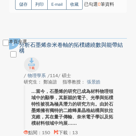
已勾選
0
筆資料
儲存
列印
E-mail
收藏
本頁全選
1
分析石墨烯奈米卷軸的拓樸纏繞數與能帶結
構
/
物理學系
/114/ 碩士
研究生： 鄭渝諳
指導教授：
張景皓
當今，石墨烯的研究已成為材料物理領
域中的顯學，其新穎的電子、光學與拓樸
特性被視為極具潛力的研究方向。由於石
墨烯擁有獨特的二維蜂巢晶格結構與狄拉
克錐，其在量子傳輸、奈米電子學以及拓
樸材料領域中均展...
點閱：150
下載：13