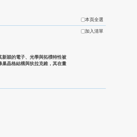
本頁全選
加入清單
其新穎的電子、光學與拓樸特性被
蜂巢晶格結構與狄拉克錐，其在量