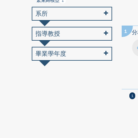
緊束縛模型
1
系所
1
分
指導教授
畢業學年度
1