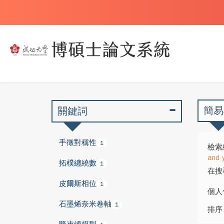
簡易
關鍵詞
手徵對稱性
1
檢索
and 
拓樸纏繞數
1
在搜
皮爾斯相位
1
個人
石墨烯奈米卷軸
1
排序