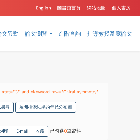
English
圖書館首頁
網站地圖
個人書房
論文異動
論文瀏覽
進階查詢
指導教授瀏覽論文
stat="3" and ekeyword.raw="Chiral symmetry"
搜尋
展開檢索結果的年代分布圖
已勾選
0
筆資料
列印
E-mail
收藏