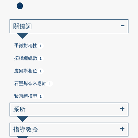
1
關鍵詞
手徵對稱性
1
拓樸纏繞數
1
皮爾斯相位
1
石墨烯奈米卷軸
1
緊束縛模型
1
系所
指導教授