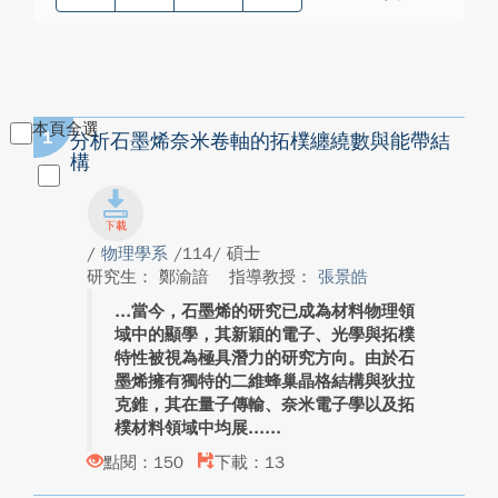
本頁全選
1
分析石墨烯奈米卷軸的拓樸纏繞數與能帶結
構
/
物理學系
/114/ 碩士
研究生： 鄭渝諳
指導教授：
張景皓
當今，石墨烯的研究已成為材料物理領
域中的顯學，其新穎的電子、光學與拓樸
特性被視為極具潛力的研究方向。由於石
墨烯擁有獨特的二維蜂巢晶格結構與狄拉
克錐，其在量子傳輸、奈米電子學以及拓
樸材料領域中均展...
點閱：150
下載：13