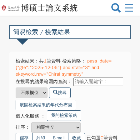
選
單
切
換
簡易檢索 / 檢索結果
檢索結果：共
1
筆資料 檢索策略：
pass_date=
{"gte":"2025-12-06"} and stat="3" and
ekeyword.raw="Chiral symmetry"
在搜尋的結果範圍內查詢：
搜尋
展開檢索結果的年代分布圖
我的檢索策略
個人化服務
：
排序：
已勾選
0
筆資料
儲存
列印
E-mail
收藏