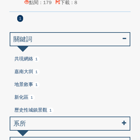
點閱：179
下載：8
1
關鍵詞
共現網絡
1
嘉南大圳
1
地景敘事
1
新化區
1
歷史性城鎮景觀
1
系所