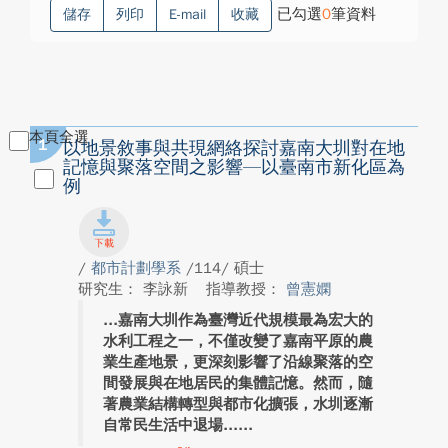
已勾選
0
筆資料
儲存
列印
E-mail
收藏
本頁全選
1
以地景敘事與共現網絡探討嘉南大圳對在地
記憶與聚落空間之影響—以臺南市新化區為
例
/
都市計劃學系
/114/ 碩士
研究生： 李詠新
指導教授：
曾憲嫻
嘉南大圳作為臺灣近代規模最為宏大的
水利工程之一，不僅改變了嘉南平原的農
業生產地景，更深刻影響了沿線聚落的空
間發展與在地居民的集體記憶。然而，隨
著農業結構轉型與都市化擴張，水圳逐漸
自常民生活中退場...