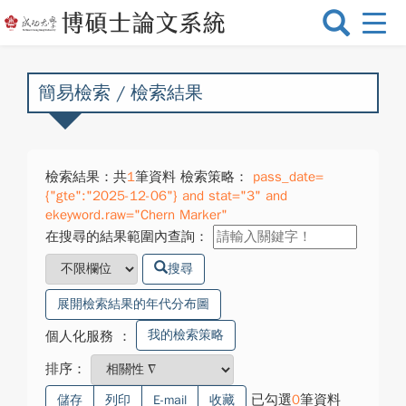
選
單
切
換
簡易檢索 / 檢索結果
檢索結果：共
1
筆資料 檢索策略：
pass_date=
{"gte":"2025-12-06"} and stat="3" and
ekeyword.raw="Chern Marker"
在搜尋的結果範圍內查詢：
搜尋
展開檢索結果的年代分布圖
我的檢索策略
個人化服務
：
排序：
已勾選
0
筆資料
儲存
列印
E-mail
收藏