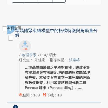
本頁全選
1
準晶體緊束縛模型中的拓樸特徵與角動量分
解
/
物理學系
/114/ 碩士
研究生： 朱佳宏
指導教授：
張泰榕
準晶體由於缺乏平移對稱性，導致基於
布里淵區與布洛赫定理的傳統拓樸能帶理
論失效。本論文旨在建立一套完整的理論
與數值框架，利用緊束縛模型分析二維
Penrose 鋪排（Penrose tiling）...
點閱：168
下載：18
1