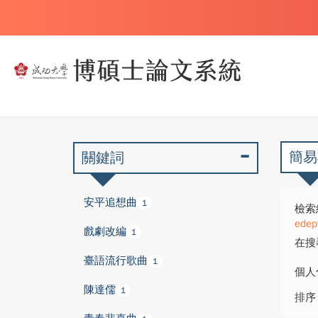
簡易
關鍵詞
安平追想曲
1
檢索
edep
戲劇改編
1
在搜
臺語流行歌曲
1
個人
陳達儒
1
排序