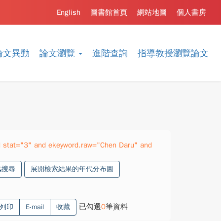
English
圖書館首頁
網站地圖
個人書房
論文異動
論文瀏覽
進階查詢
指導教授瀏覽論文
 stat="3" and ekeyword.raw="Chen Daru" and
搜尋
展開檢索結果的年代分布圖
已勾選
0
筆資料
列印
E-mail
收藏