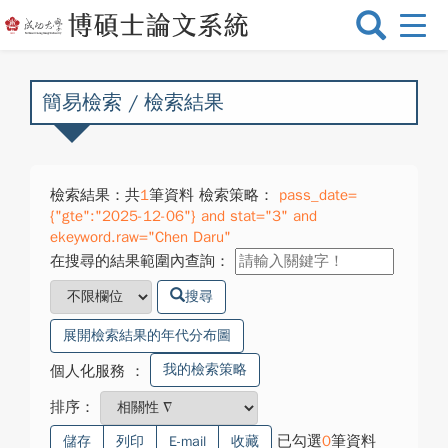
選
單
切
換
簡易檢索 / 檢索結果
檢索結果：共
1
筆資料 檢索策略：
pass_date=
{"gte":"2025-12-06"} and stat="3" and
ekeyword.raw="Chen Daru"
在搜尋的結果範圍內查詢：
搜尋
展開檢索結果的年代分布圖
我的檢索策略
個人化服務
：
排序：
已勾選
0
筆資料
儲存
列印
E-mail
收藏