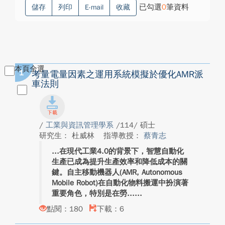
已勾選
0
筆資料
儲存
列印
E-mail
收藏
本頁全選
1
考量電量因素之運用系統模擬於優化AMR派
車法則
/
工業與資訊管理學系
/114/ 碩士
研究生： 杜威林
指導教授：
蔡青志
在現代工業4.0的背景下，智慧自動化
生產已成為提升生產效率和降低成本的關
鍵。自主移動機器人(AMR, Autonomous
Mobile Robot)在自動化物料搬運中扮演著
重要角色，特別是在勞...
點閱：180
下載：6