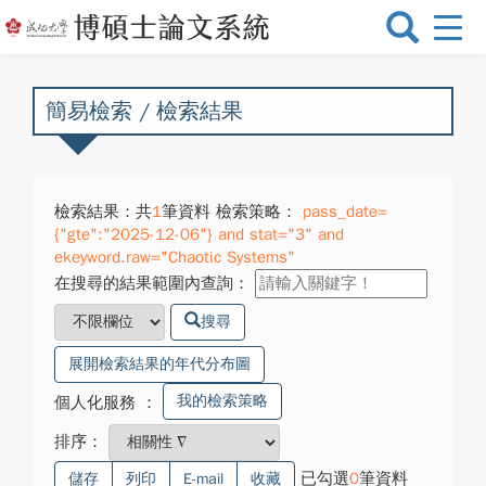
選
單
切
換
簡易檢索 / 檢索結果
檢索結果：共
1
筆資料 檢索策略：
pass_date=
{"gte":"2025-12-06"} and stat="3" and
ekeyword.raw="Chaotic Systems"
在搜尋的結果範圍內查詢：
搜尋
展開檢索結果的年代分布圖
我的檢索策略
個人化服務
：
排序：
已勾選
0
筆資料
儲存
列印
E-mail
收藏