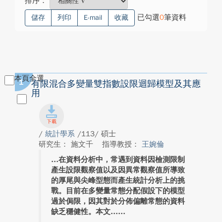
排序：
已勾選
0
筆資料
儲存
列印
E-mail
收藏
本頁全選
1
有限混合多變量雙指數設限迴歸模型及其應
用
/
統計學系
/113/ 碩士
研究生： 施文千
指導教授：
王婉倫
在資料分析中，常遇到資料因檢測限制
產生設限觀察值以及因異常觀察值所導致
的厚尾與尖峰型態而產生統計分析上的挑
戰。目前在多變量常態分配假設下的模型
過於侷限，因其對於分佈偏離常態的資料
缺乏穩健性。本文...