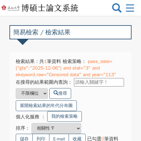
選
單
切
換
簡易檢索 / 檢索結果
檢索結果：共
1
筆資料 檢索策略：
pass_date=
{"gte":"2025-12-06"} and stat="3" and
ekeyword.raw="Censored data" and year="113"
在搜尋的結果範圍內查詢：
搜尋
展開檢索結果的年代分布圖
我的檢索策略
個人化服務
：
排序：
已勾選
0
筆資料
儲存
列印
E-mail
收藏