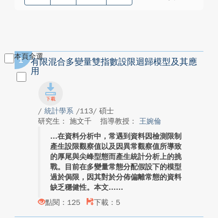
本頁全選
1
有限混合多變量雙指數設限迴歸模型及其應
用
/
統計學系
/113/ 碩士
研究生： 施文千
指導教授：
王婉倫
在資料分析中，常遇到資料因檢測限制
產生設限觀察值以及因異常觀察值所導致
的厚尾與尖峰型態而產生統計分析上的挑
戰。目前在多變量常態分配假設下的模型
過於侷限，因其對於分佈偏離常態的資料
缺乏穩健性。本文...
點閱：125
下載：5