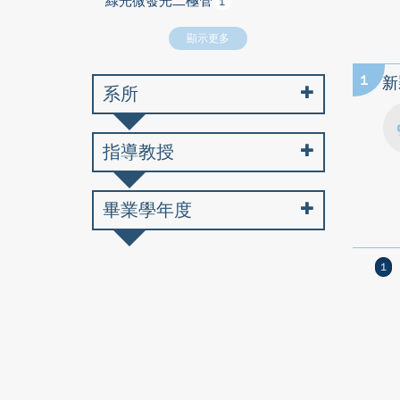
綠光微發光二極管
1
顯示更多
1
新
系所
指導教授
畢業學年度
1