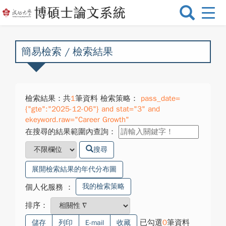
選
單
切
換
簡易檢索 / 檢索結果
檢索結果：共
1
筆資料 檢索策略：
pass_date=
{"gte":"2025-12-06"} and stat="3" and
ekeyword.raw="Career Growth"
在搜尋的結果範圍內查詢：
搜尋
展開檢索結果的年代分布圖
我的檢索策略
個人化服務
：
排序：
已勾選
0
筆資料
儲存
列印
E-mail
收藏