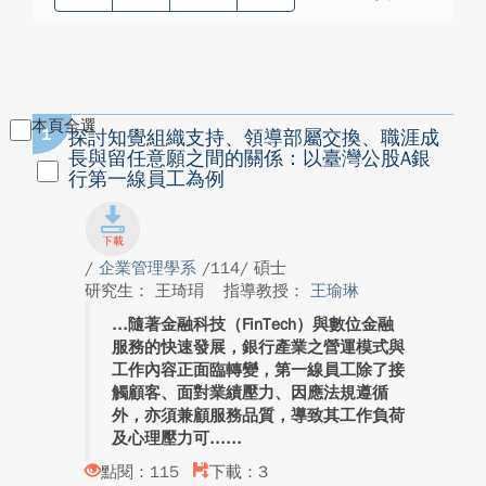
本頁全選
1
探討知覺組織支持、領導部屬交換、職涯成
長與留任意願之間的關係：以臺灣公股A銀
行第一線員工為例
/
企業管理學系
/114/ 碩士
研究生： 王琦琄
指導教授：
王瑜琳
隨著金融科技（FinTech）與數位金融
服務的快速發展，銀行產業之營運模式與
工作內容正面臨轉變，第一線員工除了接
觸顧客、面對業績壓力、因應法規遵循
外，亦須兼顧服務品質，導致其工作負荷
及心理壓力可...
點閱：115
下載：3