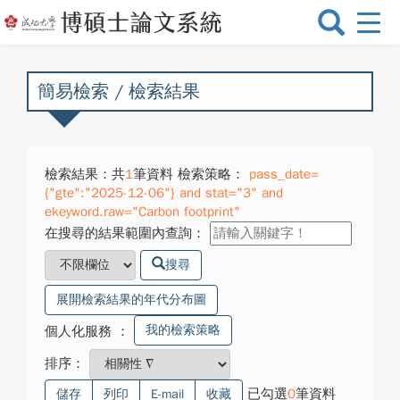
選
單
切
換
簡易檢索 / 檢索結果
檢索結果：共
1
筆資料 檢索策略：
pass_date=
{"gte":"2025-12-06"} and stat="3" and
ekeyword.raw="Carbon footprint"
在搜尋的結果範圍內查詢：
搜尋
展開檢索結果的年代分布圖
我的檢索策略
個人化服務
：
排序：
已勾選
0
筆資料
儲存
列印
E-mail
收藏