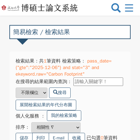
選
單
切
換
簡易檢索 / 檢索結果
檢索結果：共
1
筆資料 檢索策略：
pass_date=
{"gte":"2025-12-06"} and stat="3" and
ekeyword.raw="Carbon Footprint"
在搜尋的結果範圍內查詢：
搜尋
展開檢索結果的年代分布圖
我的檢索策略
個人化服務
：
排序：
已勾選
0
筆資料
儲存
列印
E-mail
收藏