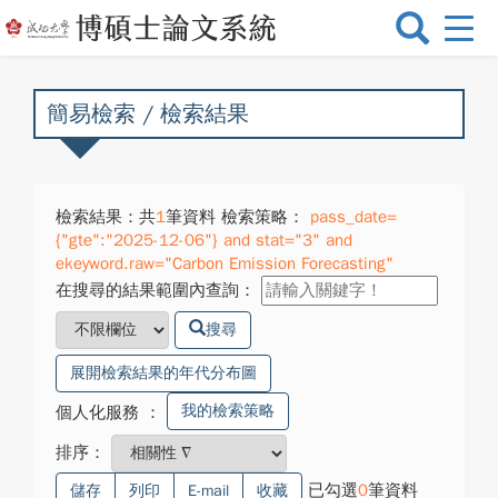
選
單
切
換
簡易檢索 / 檢索結果
檢索結果：共
1
筆資料 檢索策略：
pass_date=
{"gte":"2025-12-06"} and stat="3" and
ekeyword.raw="Carbon Emission Forecasting"
在搜尋的結果範圍內查詢：
搜尋
展開檢索結果的年代分布圖
我的檢索策略
個人化服務
：
排序：
已勾選
0
筆資料
儲存
列印
E-mail
收藏