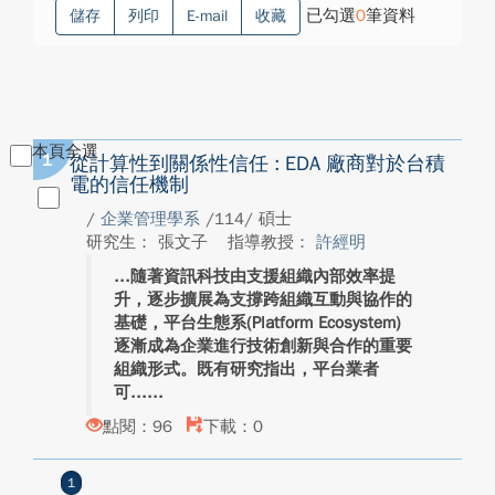
已勾選
0
筆資料
儲存
列印
E-mail
收藏
本頁全選
1
從計算性到關係性信任 : EDA 廠商對於台積
電的信任機制
/
企業管理學系
/114/ 碩士
研究生： 張文子
指導教授：
許經明
隨著資訊科技由支援組織內部效率提
升，逐步擴展為支撐跨組織互動與協作的
基礎，平台生態系(Platform Ecosystem)
逐漸成為企業進行技術創新與合作的重要
組織形式。既有研究指出，平台業者
可...
點閱：96
下載：0
1