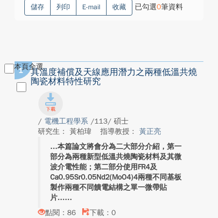
已勾選
0
筆資料
儲存
列印
E-mail
收藏
本頁全選
1
具溫度補償及天線應用潛力之兩種低溫共燒
陶瓷材料特性研究
/
電機工程學系
/113/ 碩士
研究生： 黃柏瑋
指導教授：
黃正亮
本篇論文將會分為二大部分介紹，第一
部分為兩種新型低溫共燒陶瓷材料及其微
波介電性能；第二部分使用FR4及
Ca0.95Sr0.05Nd2(MoO4)4兩種不同基板
製作兩種不同饋電結構之單一微帶貼
片...
點閱：86
下載：0