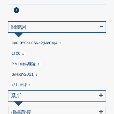
1
關鍵詞
Ca0.95Sr0.05Nd2(MoO4)4
1
LTCC
1
P-V-L鍵結理論
1
SrNb2V2O11
1
貼片天線
1
系所
指導教授