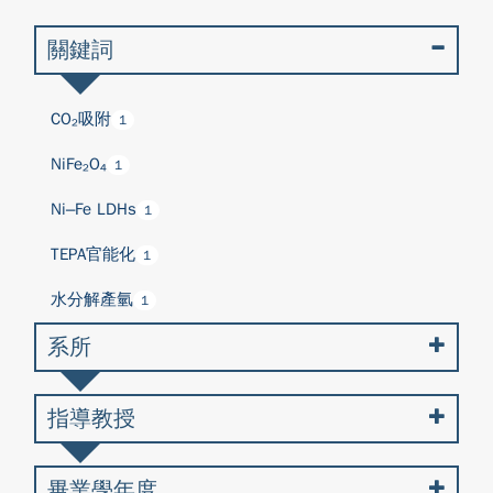
關鍵詞
CO₂吸附
1
NiFe₂O₄
1
Ni–Fe LDHs
1
TEPA官能化
1
水分解產氫
1
系所
指導教授
畢業學年度