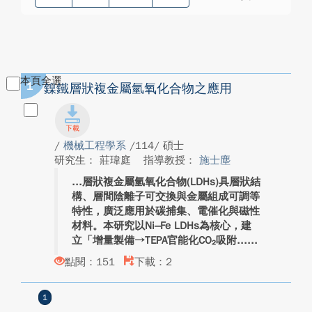
本頁全選
1
鎳鐵層狀複金屬氫氧化合物之應用
/
機械工程學系
/114/ 碩士
研究生： 莊瑋庭
指導教授：
施士塵
層狀複金屬氫氧化合物(LDHs)具層狀結
構、層間陰離子可交換與金屬組成可調等
特性，廣泛應用於碳捕集、電催化與磁性
材料。本研究以Ni–Fe LDHs為核心，建
立「增量製備→TEPA官能化CO₂吸附...
點閱：151
下載：2
1