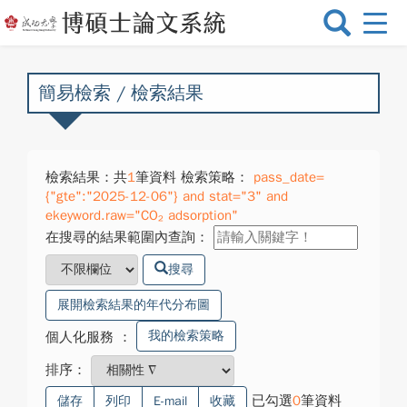
選
單
切
換
簡易檢索 / 檢索結果
檢索結果：共
1
筆資料 檢索策略：
pass_date=
{"gte":"2025-12-06"} and stat="3" and
ekeyword.raw="CO₂ adsorption"
在搜尋的結果範圍內查詢：
搜尋
展開檢索結果的年代分布圖
我的檢索策略
個人化服務
：
排序：
已勾選
0
筆資料
儲存
列印
E-mail
收藏