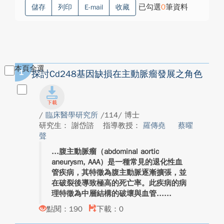
已勾選
0
筆資料
儲存
列印
E-mail
收藏
本頁全選
1
探討Cd248基因缺損在主動脈瘤發展之角色
/
臨床醫學研究所
/114/ 博士
研究生： 謝岱諮
指導教授：
羅傳堯
蔡曜
聲
腹主動脈瘤（abdominal aortic
aneurysm, AAA）是一種常見的退化性血
管疾病，其特徵為腹主動脈逐漸擴張，並
在破裂後導致極高的死亡率。此疾病的病
理特徵為中層結構的破壞與血管...
點閱：190
下載：0