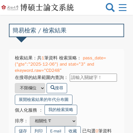
選
單
切
換
簡易檢索 / 檢索結果
檢索結果：共
1
筆資料 檢索策略：
pass_date=
{"gte":"2025-12-06"} and stat="3" and
ekeyword.raw="CD248"
在搜尋的結果範圍內查詢：
搜尋
展開檢索結果的年代分布圖
我的檢索策略
個人化服務
：
排序：
已勾選
0
筆資料
儲存
列印
E-mail
收藏