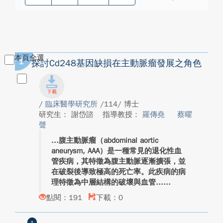
本頁全選
1
探討Cd248基因缺損在主動脈瘤發展之角色
/
臨床醫學研究所
/114/ 博士
研究生： 謝岱諮
指導教授：
羅傳堯
蔡曜
聲
腹主動脈瘤（abdominal aortic
aneurysm, AAA）是一種常見的退化性血
管疾病，其特徵為腹主動脈逐漸擴張，並
在破裂後導致極高的死亡率。此疾病的病
理特徵為中層結構的破壞與血管...
點閱：191
下載：0