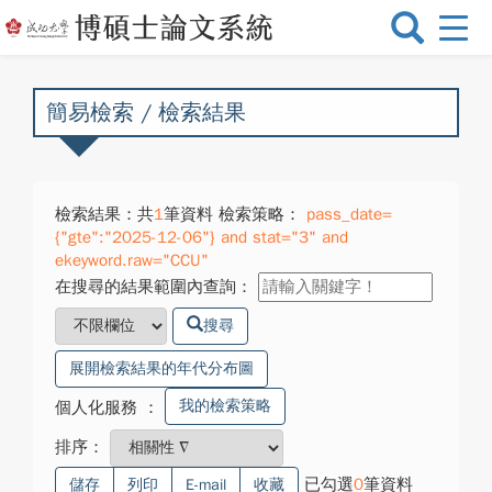
選
單
切
換
簡易檢索 / 檢索結果
檢索結果：共
1
筆資料 檢索策略：
pass_date=
{"gte":"2025-12-06"} and stat="3" and
ekeyword.raw="CCU"
在搜尋的結果範圍內查詢：
搜尋
展開檢索結果的年代分布圖
我的檢索策略
個人化服務
：
排序：
已勾選
0
筆資料
儲存
列印
E-mail
收藏