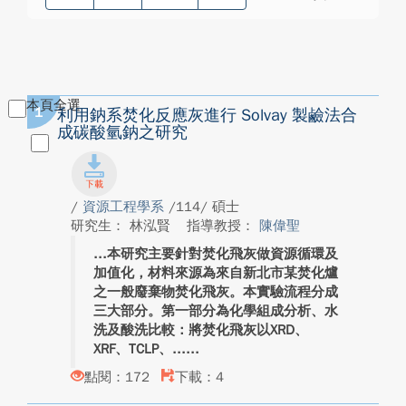
本頁全選
1
利用鈉系焚化反應灰進行 Solvay 製鹼法合
成碳酸氫鈉之研究
/
資源工程學系
/114/ 碩士
研究生： 林泓賢
指導教授：
陳偉聖
本研究主要針對焚化飛灰做資源循環及
加值化，材料來源為來自新北市某焚化爐
之一般廢棄物焚化飛灰。本實驗流程分成
三大部分。第一部分為化學組成分析、水
洗及酸洗比較：將焚化飛灰以XRD、
XRF、TCLP、...
點閱：172
下載：4