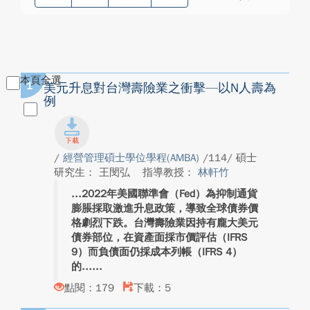
本頁全選
1
美元升息對台灣壽險業之衝擊—以N人壽為
例
/
經營管理碩士學位學程(AMBA)
/114/ 碩士
研究生： 王閔弘
指導教授：
林軒竹
2022年美國聯準會（Fed）為抑制通貨
膨脹採取激進升息政策，導致全球債券價
格劇烈下跌。台灣壽險業因持有龐大美元
債券部位，在資產面採市價評估（IFRS
9）而負債面仍採成本列帳（IFRS 4）
的...
點閱：179
下載：5