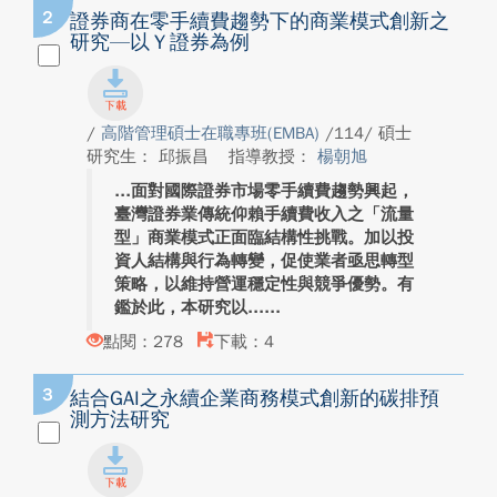
2
證券商在零手續費趨勢下的商業模式創新之
研究—以Ｙ證券為例
/
高階管理碩士在職專班(EMBA)
/114/ 碩士
研究生： 邱振昌
指導教授：
楊朝旭
面對國際證券市場零手續費趨勢興起，
臺灣證券業傳統仰賴手續費收入之「流量
型」商業模式正面臨結構性挑戰。加以投
資人結構與行為轉變，促使業者亟思轉型
策略，以維持營運穩定性與競爭優勢。有
鑑於此，本研究以...
點閱：278
下載：4
3
結合GAI之永續企業商務模式創新的碳排預
測方法研究