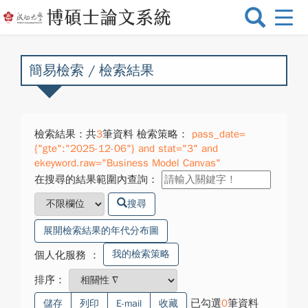
選
單
切
換
簡易檢索 / 檢索結果
檢索結果：共
3
筆資料 檢索策略：
pass_date=
{"gte":"2025-12-06"} and stat="3" and
ekeyword.raw="Business Model Canvas"
在搜尋的結果範圍內查詢：
搜尋
展開檢索結果的年代分布圖
我的檢索策略
個人化服務
：
排序：
已勾選
0
筆資料
儲存
列印
E-mail
收藏