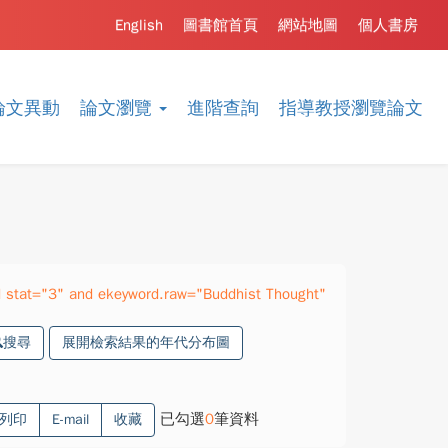
English
圖書館首頁
網站地圖
個人書房
論文異動
論文瀏覽
進階查詢
指導教授瀏覽論文
 stat="3" and ekeyword.raw="Buddhist Thought"
搜尋
展開檢索結果的年代分布圖
已勾選
0
筆資料
列印
E-mail
收藏