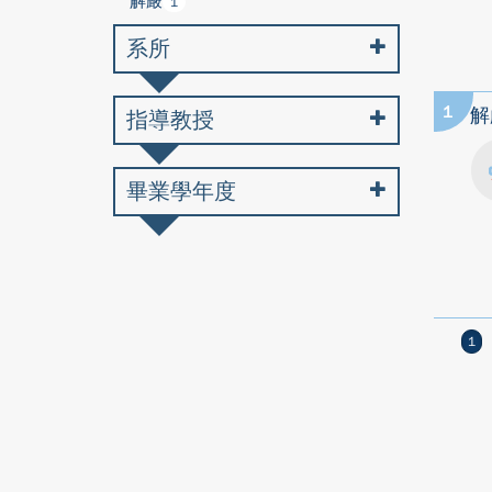
解嚴
1
系所
1
解
指導教授
畢業學年度
1