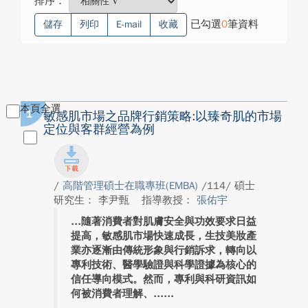
排序：
已勾選
0
筆資料
儲存
列印
E-mail
收藏
本頁全選
1
敏感肌市場之品牌行銷策略:以臻奇肌的市場
定位與客群經營為例
/
高階管理碩士在職專班(EMBA)
/114/ 碩士
研究生： 李尹甄
指導教授：
張佑宇
隨著消費者對肌膚安全與功效要求日益
提高，敏感肌市場快速成長，生技美妝產
業亦逐漸由傳統形象與行銷訴求，轉向以
專利技術、醫學驗證與科學證據為核心的
信任導向模式。然而，專利與科研資訊如
何被消費者理解、...