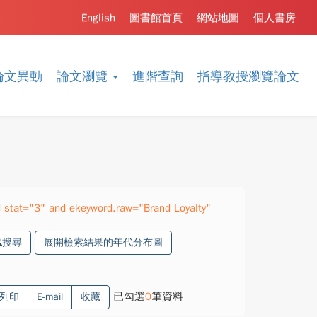
English
圖書館首頁
網站地圖
個人書房
論文異動
論文瀏覽
進階查詢
指導教授瀏覽論文
stat="3" and ekeyword.raw="Brand Loyalty"
搜尋
展開檢索結果的年代分布圖
已勾選
0
筆資料
列印
E-mail
收藏