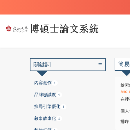
簡易
關鍵詞
內容創作
1
檢索
and 
品牌忠誠度
1
在搜
搜尋引擎優化
1
個人
敘事故事化
1
排序