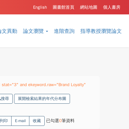
English
圖書館首頁
網站地圖
個人書房
論文異動
論文瀏覽
進階查詢
指導教授瀏覽論文
stat="3" and ekeyword.raw="Brand Loyalty"
搜尋
展開檢索結果的年代分布圖
已勾選
0
筆資料
列印
E-mail
收藏