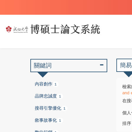
簡易
關鍵詞
內容創作
1
檢索
and 
品牌忠誠度
1
在搜
搜尋引擎優化
1
個人
敘事故事化
1
排序