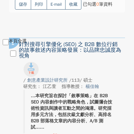
已勾選
0
筆資料
儲存
列印
E-mail
收藏
本頁全選
1
針對搜尋引擎優化 (SEO) 之 B2B 數位行銷
的故事敘述內容策略發展：以品牌忠誠度為
視角
/
創意產業設計研究所
/113/ 碩士
研究生： 江乙萱
指導教授：
楊佳翰
本研究旨在探討「敘事策略」在 B2B
SEO 內容創作中的戰略角色，試圖彌合技
術性資訊與讀者互動之間的鴻溝。研究採
用多元方法，包括次級文獻分析、高排名
B2B 部落格文章的內容分析、A/B 測
試...