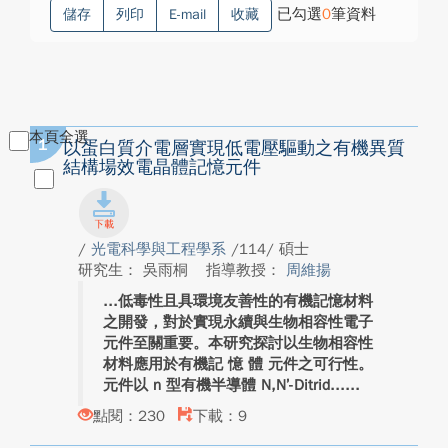
已勾選
0
筆資料
儲存
列印
E-mail
收藏
本頁全選
1
以蛋白質介電層實現低電壓驅動之有機異質
結構場效電晶體記憶元件
/
光電科學與工程學系
/114/ 碩士
研究生： 吳雨桐
指導教授：
周維揚
低毒性且具環境友善性的有機記憶材料
之開發，對於實現永續與生物相容性電子
元件至關重要。本研究探討以生物相容性
材料應用於有機記 憶 體 元件之可行性。
元件以 n 型有機半導體 N,N’-Ditrid...
點閱：230
下載：9