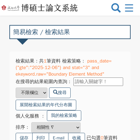
選
單
切
換
簡易檢索 / 檢索結果
檢索結果：共
1
筆資料 檢索策略：
pass_date=
{"gte":"2025-12-06"} and stat="3" and
ekeyword.raw="Boundary Element Method"
在搜尋的結果範圍內查詢：
搜尋
展開檢索結果的年代分布圖
我的檢索策略
個人化服務
：
排序：
已勾選
0
筆資料
儲存
列印
E-mail
收藏