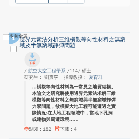
本頁全選
1
邊界元素法分析三維橫觀等向性材料之無窮
域及半無窮域靜彈問題
/
航空太空工程學系
/114/ 碩士
研究生： 劉震亨
指導教授：
夏育群
橫觀等向性材料為一常見之地質結構。
本論文之研究將使用邊界元素法求解三維
橫觀等向性材料之無窮域與半無窮域靜彈
力學問題，欲模擬大地工程可能遭遇之實
際情況:在大地工程領域中，當地下孔洞
或建物與周遭環境...
點閱：182
下載：4