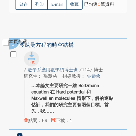
已勾選
0
筆資料
儲存
列印
E-mail
收藏
本頁全選
1
波茲曼⽅程的時空結構
/
數學系應用數學碩博士班
/114/ 博士
研究生： 張慧慈
指導教授：
吳恭儉
本論文主要研究一維 Boltzmann
equation 在 Hard potential 和
Maxwellian molecules 情形下，解的逐點
估計，我們的研究主要有兩個目標。首
先，我...
點閱：69
下載：1