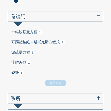
1
關鍵詞
一維波茲曼方程
1
可壓縮納維－斯托克斯方程式
1
波茲曼方程
1
流體近似
1
硬勢
1
顯示更多
系所