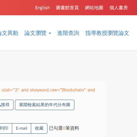
English
圖書館首頁
網站地圖
個人書房
論文異動
論文瀏覽
進階查詢
指導教授瀏覽論文
 stat="3" and ekeyword.raw="Blockchain" and
搜尋
展開檢索結果的年代分布圖
已勾選
0
筆資料
列印
E-mail
收藏