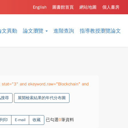
English
圖書館首頁
網站地圖
個人書房
論文異動
論文瀏覽
進階查詢
指導教授瀏覽論文
 stat="3" and ekeyword.raw="Blockchain" and
搜尋
展開檢索結果的年代分布圖
已勾選
0
筆資料
列印
E-mail
收藏