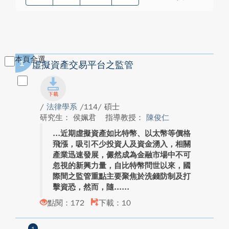
本頁全選
1
虛擬資產交易平台之監管
/
法律學系
/114/ 碩士
研究生： 侯姵君
指導教授：
陳俊仁
近期虛擬資產如比特幣、以太幣等價格
飛漲，吸引不少投資人及資金湧入，相關
產業迅速發展，儼然成為金融市場中不可
忽視的新興力量，自比特幣問世以來，國
際間之監管重點主要聚焦於洗錢防制及打
擊資恐，然而，隨...
點閱：172
下載：10