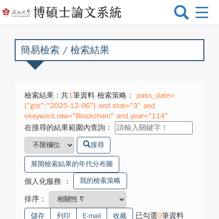
選
單
切
換
簡易檢索 / 檢索結果
檢索結果：共
1
筆資料 檢索策略：
pass_date=
{"gte":"2025-12-06"} and stat="3" and
ekeyword.raw="Blockchain" and year="114"
在搜尋的結果範圍內查詢：
搜尋
展開檢索結果的年代分布圖
我的檢索策略
個人化服務
：
排序：
已勾選
0
筆資料
儲存
列印
E-mail
收藏