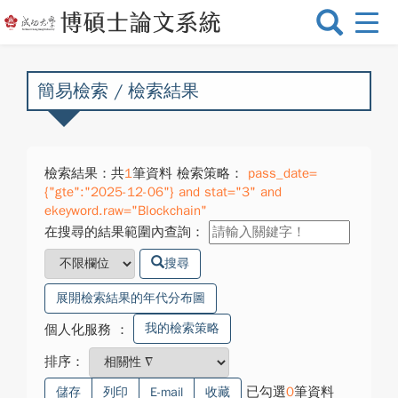
選
單
切
換
簡易檢索 / 檢索結果
檢索結果：共
1
筆資料 檢索策略：
pass_date=
{"gte":"2025-12-06"} and stat="3" and
ekeyword.raw="Blockchain"
在搜尋的結果範圍內查詢：
搜尋
展開檢索結果的年代分布圖
我的檢索策略
個人化服務
：
排序：
已勾選
0
筆資料
儲存
列印
E-mail
收藏