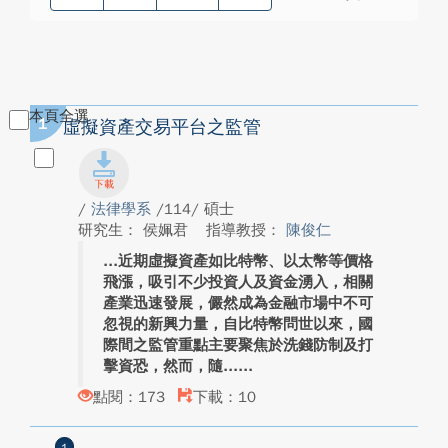
本頁全選
1
虛擬資產交易平台之監管
/
法律學系
/114/ 碩士
研究生： 侯姵君
指導教授：
陳俊仁
近期虛擬資產如比特幣、以太幣等價格
飛漲，吸引不少投資人及資金湧入，相關
產業迅速發展，儼然成為金融市場中不可
忽視的新興力量，自比特幣問世以來，國
際間之監管重點主要聚焦於洗錢防制及打
擊資恐，然而，隨...
點閱：173
下載：10