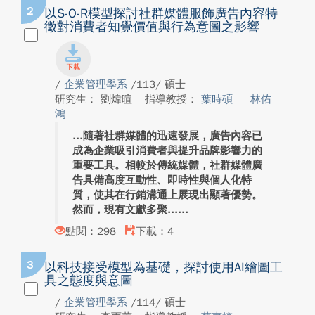
2
以S-O-R模型探討社群媒體服飾廣告內容特
徵對消費者知覺價值與行為意圖之影響
/
企業管理學系
/113/ 碩士
研究生： 劉煒暄
指導教授：
葉時碩
林佑
鴻
隨著社群媒體的迅速發展，廣告內容已
成為企業吸引消費者與提升品牌影響力的
重要工具。相較於傳統媒體，社群媒體廣
告具備高度互動性、即時性與個人化特
質，使其在行銷溝通上展現出顯著優勢。
然而，現有文獻多聚...
點閱：298
下載：4
3
以科技接受模型為基礎，探討使用AI繪圖工
具之態度與意圖
/
企業管理學系
/114/ 碩士