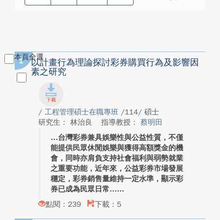
本頁全選
1
以計畫行為理論探討彩券購買行為及影響因
素之研究
/
工程管理碩士在職專班
/114/ 碩士
研究生： 林治良
指導教授：
蔡明田
台灣彩券兼具娛樂性與公益性質，不僅
能提供民眾休閒娛樂與獲得高額獎金的機
會，同時亦肩負支持社會福利與弱勢就業
之重要功能，近年來，公益彩券市場發展
穩定，彩券銷售量維持一定水準，顯示彩
券已成為民眾日常...
點閱：239
下載：5