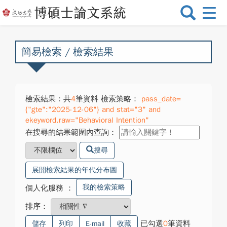
選
單
切
換
簡易檢索 / 檢索結果
檢索結果：共
4
筆資料 檢索策略：
pass_date=
{"gte":"2025-12-06"} and stat="3" and
ekeyword.raw="Behavioral Intention"
在搜尋的結果範圍內查詢：
搜尋
展開檢索結果的年代分布圖
我的檢索策略
個人化服務
：
排序：
已勾選
0
筆資料
儲存
列印
E-mail
收藏