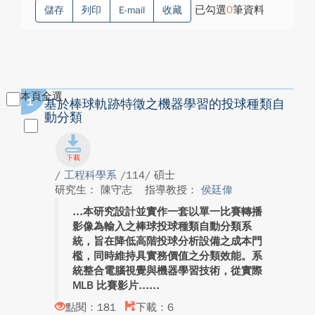
已勾選
0
筆資料
儲存
列印
E-mail
收藏
本頁全選
1
基於棒球軌跡特徵之機器學習的投球種類自
動分類
/
工程科學系
/114/ 碩士
研究生： 陳守志
指導教授：
侯廷偉
本研究設計並實作一套以單一比賽轉播
影像為輸入之棒球投球種類自動分類系
統，旨在降低高階投球分析設備之成本門
檻，同時維持具實務價值之分類效能。系
統整合電腦視覺與機器學習技術，從實際
MLB 比賽影片...
點閱：181
下載：6