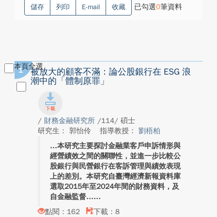
已勾選
0
筆資料
儲存
列印
E-mail
收藏
本頁全選
1
被放大的顧客不滿：論公股銀行在 ESG 浪
潮中的「體制原罪」
/
財務金融研究所
/114/ 碩士
研究生： 郭怡伶
指導教授：
劉梧柏
本研究主要探討金融業客戶申訴情形與
經營績效之間的關聯性，並進一步比較公
股銀行與民營銀行在客訴管理與績效表現
上的差別。本研究自臺灣經濟新報資料庫
選取2015年至2024年間的財務資料，及
自金融監督...
點閱：162
下載：8