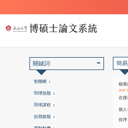
簡易
關鍵詞
智聯網
1
檢索
and 
羽球技能
1
在搜
羽球課程
1
個人
自我效能
1
排序