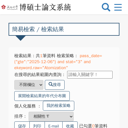
選
單
切
換
簡易檢索 / 檢索結果
檢索結果：共
1
筆資料 檢索策略：
pass_date=
{"gte":"2025-12-06"} and stat="3" and
ekeyword.raw="Atomization"
在搜尋的結果範圍內查詢：
搜尋
展開檢索結果的年代分布圖
我的檢索策略
個人化服務
：
排序：
已勾選
0
筆資料
儲存
列印
E-mail
收藏