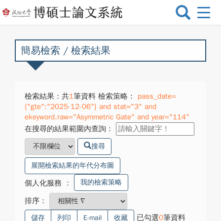
選
單
切
換
簡易檢索 / 檢索結果
檢索結果：共
1
筆資料 檢索策略：
pass_date=
{"gte":"2025-12-06"} and stat="3" and
ekeyword.raw="Asymmetric Gate" and year="114"
在搜尋的結果範圍內查詢：
搜尋
展開檢索結果的年代分布圖
我的檢索策略
個人化服務
：
排序：
已勾選
0
筆資料
儲存
列印
E-mail
收藏