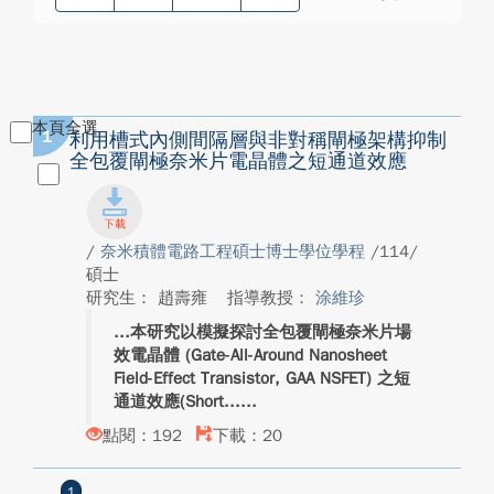
本頁全選
1
利用槽式內側間隔層與非對稱閘極架構抑制
全包覆閘極奈米片電晶體之短通道效應
/
奈米積體電路工程碩士博士學位學程
/114/
碩士
研究生： 趙壽雍
指導教授：
涂維珍
本研究以模擬探討全包覆閘極奈米片場
效電晶體 (Gate-All-Around Nanosheet
Field-Effect Transistor, GAA NSFET) 之短
通道效應(Short...
點閱：192
下載：20
1