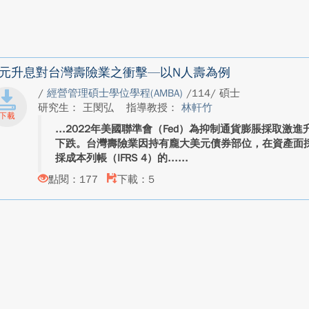
元升息對台灣壽險業之衝擊—以N人壽為例
/
經營管理碩士學位學程(AMBA)
/114/ 碩士
研究生： 王閔弘
指導教授：
林軒竹
2022年美國聯準會（Fed）為抑制通貨膨脹採取激
下跌。台灣壽險業因持有龐大美元債券部位，在資產面採市
採成本列帳（IFRS 4）的...
點閱：177
下載：5