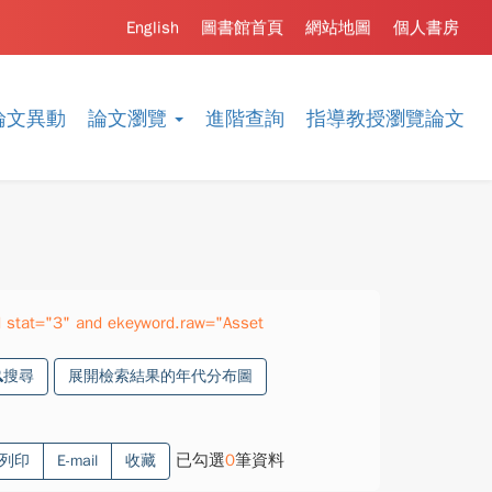
English
圖書館首頁
網站地圖
個人書房
論文異動
論文瀏覽
進階查詢
指導教授瀏覽論文
 stat="3" and ekeyword.raw="Asset
搜尋
展開檢索結果的年代分布圖
已勾選
0
筆資料
列印
E-mail
收藏