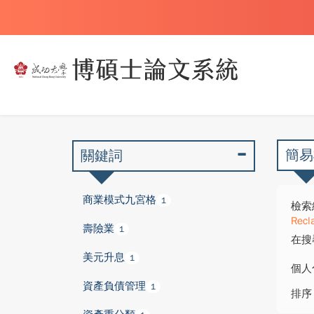
簡易
關鍵詞
商業模式九宮格
1
檢索
Recla
壽險業
1
在搜
美元升息
1
個人
資產負債管理
1
排序