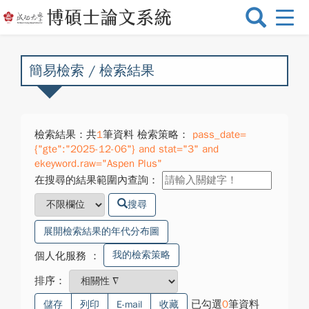
選
單
切
換
簡易檢索 / 檢索結果
檢索結果：共
1
筆資料 檢索策略：
pass_date=
{"gte":"2025-12-06"} and stat="3" and
ekeyword.raw="Aspen Plus"
在搜尋的結果範圍內查詢：
搜尋
展開檢索結果的年代分布圖
我的檢索策略
個人化服務
：
排序：
已勾選
0
筆資料
儲存
列印
E-mail
收藏