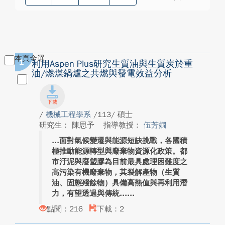
本頁全選
1
利用Aspen Plus研究生質油與生質炭於重
油/燃煤鍋爐之共燃與發電效益分析
/
機械工程學系
/113/ 碩士
研究生： 陳思予
指導教授：
伍芳嫺
面對氣候變遷與能源短缺挑戰，各國積
極推動能源轉型與廢棄物資源化政策。都
市汙泥與廢塑膠為目前最具處理困難度之
高污染有機廢棄物，其裂解產物（生質
油、固態殘餘物）具備高熱值與再利用潛
力，有望透過與傳統...
點閱：216
下載：2