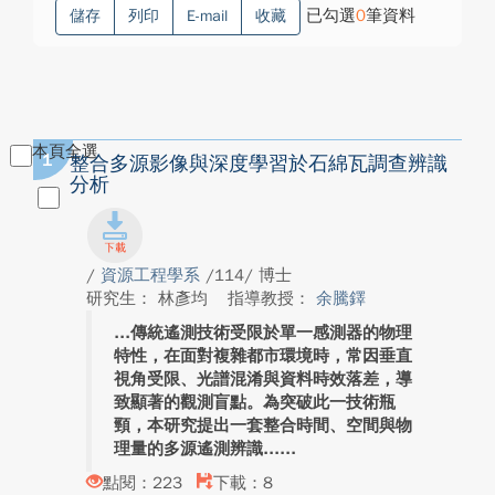
已勾選
0
筆資料
儲存
列印
E-mail
收藏
本頁全選
1
整合多源影像與深度學習於石綿瓦調查辨識
分析
/
資源工程學系
/114/ 博士
研究生： 林彥均
指導教授：
余騰鐸
傳統遙測技術受限於單一感測器的物理
特性，在面對複雜都市環境時，常因垂直
視角受限、光譜混淆與資料時效落差，導
致顯著的觀測盲點。為突破此一技術瓶
頸，本研究提出一套整合時間、空間與物
理量的多源遙測辨識...
點閱：223
下載：8