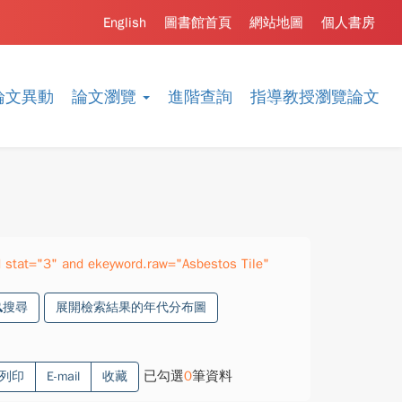
English
圖書館首頁
網站地圖
個人書房
論文異動
論文瀏覽
進階查詢
指導教授瀏覽論文
stat="3" and ekeyword.raw="Asbestos Tile"
搜尋
展開檢索結果的年代分布圖
已勾選
0
筆資料
列印
E-mail
收藏