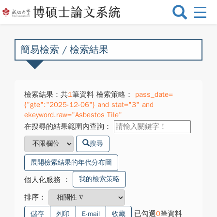
選
單
切
換
簡易檢索 / 檢索結果
檢索結果：共
1
筆資料 檢索策略：
pass_date=
{"gte":"2025-12-06"} and stat="3" and
ekeyword.raw="Asbestos Tile"
在搜尋的結果範圍內查詢：
搜尋
展開檢索結果的年代分布圖
我的檢索策略
個人化服務
：
排序：
已勾選
0
筆資料
儲存
列印
E-mail
收藏