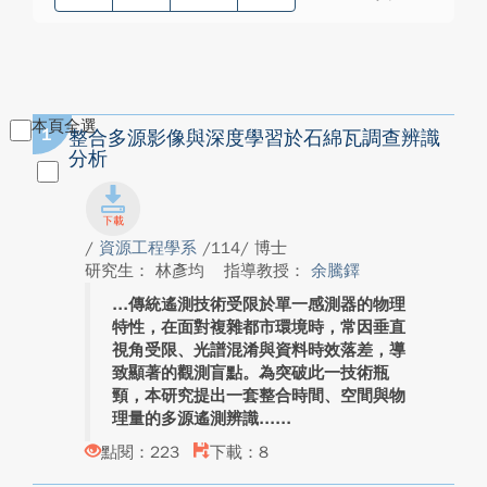
本頁全選
1
整合多源影像與深度學習於石綿瓦調查辨識
分析
/
資源工程學系
/114/ 博士
研究生： 林彥均
指導教授：
余騰鐸
傳統遙測技術受限於單一感測器的物理
特性，在面對複雜都市環境時，常因垂直
視角受限、光譜混淆與資料時效落差，導
致顯著的觀測盲點。為突破此一技術瓶
頸，本研究提出一套整合時間、空間與物
理量的多源遙測辨識...
點閱：223
下載：8