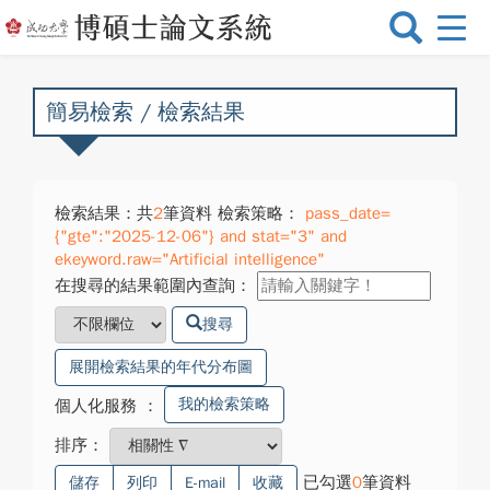
選
單
切
換
簡易檢索 / 檢索結果
檢索結果：共
2
筆資料 檢索策略：
pass_date=
{"gte":"2025-12-06"} and stat="3" and
ekeyword.raw="Artificial intelligence"
在搜尋的結果範圍內查詢：
搜尋
展開檢索結果的年代分布圖
我的檢索策略
個人化服務
：
排序：
已勾選
0
筆資料
儲存
列印
E-mail
收藏