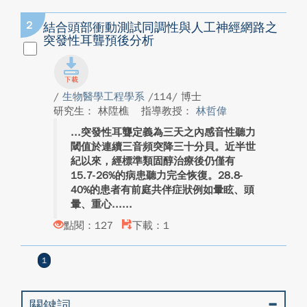
2
結合頭部衝動測試同調性與人工神經網路之
突發性耳聾預後分析
/
生物醫學工程學系
/114/ 博士
研究生： 林陞樵
指導教授：
林哲偉
突發性耳聾定義為三天之內感音性聽力
閾值於連續三音頻突降三十分貝。近半世
紀以來，經標準類固醇治療後仍僅有
15.7-26%的病患聽力完全恢復。28.8-
40%的患者有前庭共伴症狀例如暈眩、頭
暈、重心...
點閱：127
下載：1
1
關鍵詞