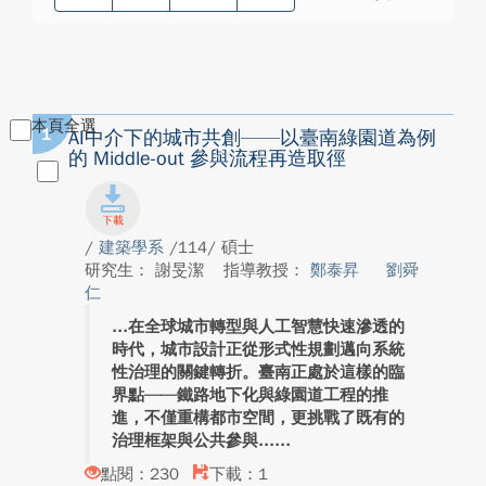
本頁全選
1
AI中介下的城市共創——以臺南綠園道為例
的 Middle-out 參與流程再造取徑
/
建築學系
/114/ 碩士
研究生： 謝旻潔
指導教授：
鄭泰昇
劉舜
仁
在全球城市轉型與人工智慧快速滲透的
時代，城市設計正從形式性規劃邁向系統
性治理的關鍵轉折。臺南正處於這樣的臨
界點——鐵路地下化與綠園道工程的推
進，不僅重構都市空間，更挑戰了既有的
治理框架與公共參與...
點閱：230
下載：1