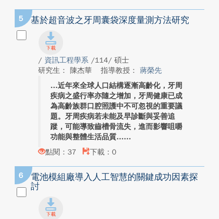
5
基於超音波之牙周囊袋深度量測方法研究
/
資訊工程學系
/114/ 碩士
研究生： 陳杰華
指導教授：
蔣榮先
近年來全球人口結構逐漸高齡化，牙周
疾病之盛行率亦隨之增加，牙周健康已成
為高齡族群口腔照護中不可忽視的重要議
題。牙周疾病若未能及早診斷與妥善追
蹤，可能導致齒槽骨流失，進而影響咀嚼
功能與整體生活品質...
點閱：37
下載：0
6
電池模組廠導入人工智慧的關鍵成功因素探
討