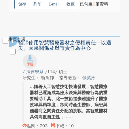
已勾選
0
筆資料
儲存
列印
E-mail
收藏
本頁全選
1
醫師使用智慧醫療器材之侵權責任—以過
失、因果關係及舉證責任為中心
/
法律學系
/114/ 碩士
研究生： 靳沂錚
指導教授：
侯英泠
隨著人工智慧技術快速發展，智慧醫療
器材已逐漸成為臨床決策與醫療行為的重
要輔助工具。此一技術進步雖提升了醫療
效率與精準度，卻同時產生醫師、病患與
儀器商之間責任分配的挑戰。當智慧醫材
具備高度自主性，...
點閱：203
下載：10