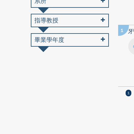
系所
指導教授
1
牙
畢業學年度
1